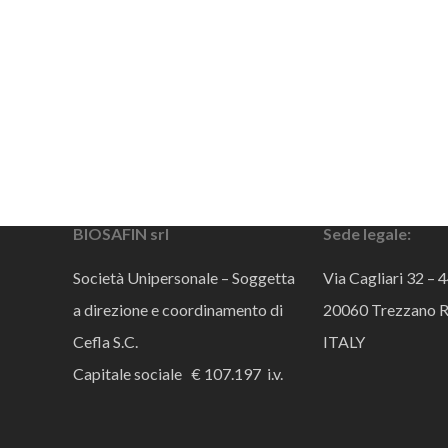
BIOSAFIN srl
Sede legale:
Società Unipersonale – Soggetta
Via Cagliari 32 – 
a direzione e coordinamento di
20060 Trezzano R
Cefla S.C.
ITALY
Capitale sociale € 107.197 i.v.