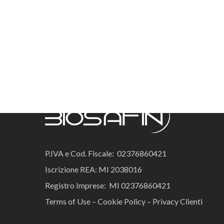
P.IVA e Cod. Fiscale: 02376860421
Iscrizione REA: MI 2038016
Registro Imprese: MI 02376860421
Terms of Use
–
Cookie Policy
–
Privacy Clienti