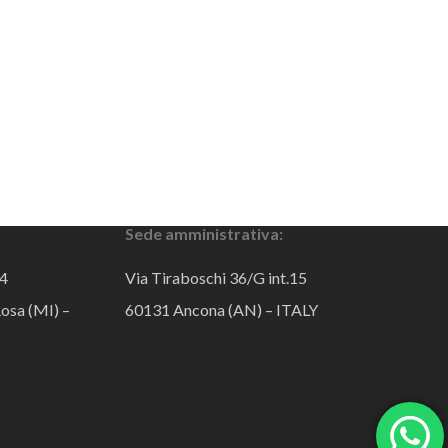
Sede amministrativa:
44
Via Tiraboschi 36/G int.15
osa (MI) –
60131 Ancona (AN) – ITALY