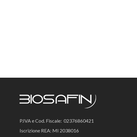
P.IVA e Cod. Fiscale: 02376860421
Iscrizione REA: MI 2038016