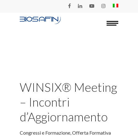
Skip
to
Menu
Close
main
Menu
content
WINSIX® Meeting
– Incontri
d’Aggiornamento
Congressi e Formazione
,
Offerta Formativa